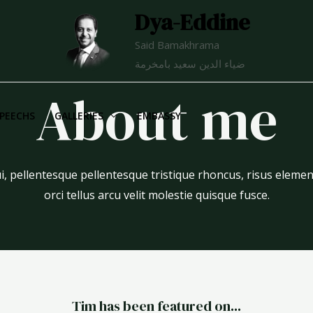
Dya-Eddine
Said Bamakhrama
ضياء الدين سعيد بامخرمة
About me
PEECHS
GALLERIES
EMBASSY
dui, pellentesque pellentesque tristique rhoncus, risus elem
orci tellus arcu velit molestie quisque fusce.
Tim has been featured on...