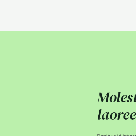
Molest
laore