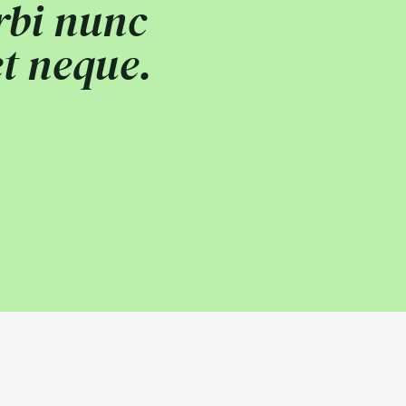
rbi nunc
et neque.