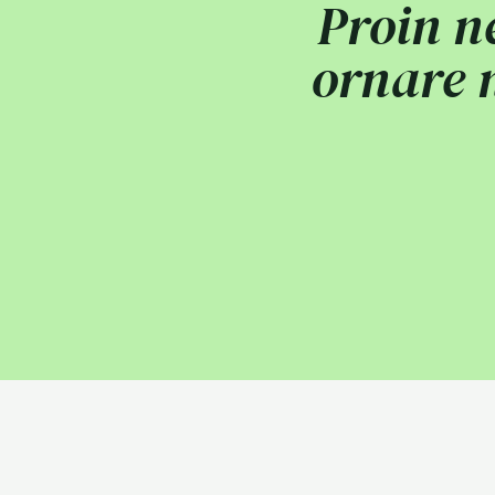
Proin n
ornare n