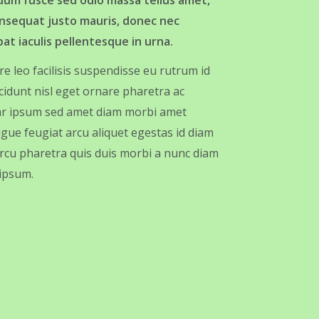
dum fusce sed odio massa tellus amet,
onsequat justo mauris, donec nec
at iaculis pellentesque in urna.
e leo facilisis suspendisse eu rutrum id
cidunt nisl eget ornare pharetra ac
ar ipsum sed amet diam morbi amet
gue feugiat arcu aliquet egestas id diam
arcu pharetra quis duis morbi a nunc diam
 ipsum.