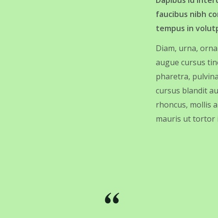
Dapibus id inter
faucibus nibh c
tempus in volutp
Diam, urna, ornar
augue cursus tin
pharetra, pulvin
cursus blandit au
rhoncus, mollis 
mauris ut tortor
“