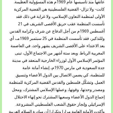
عاتقها منذ تأسيسها عام 1969م هذه المسؤولية العظيمة.
كانت- ولا تزال- القضية الفلسطينية هي القضية المركزية
الأولى لمنظمة التعاون الإسلامي، ولا غرابة في ذلك فقد
تأسست المنظمة عقب حريق الأقصى الشريف في 21
أغسطس 1969م من أجل الدفاع عن شرف وكرامة القدس
وللتذكير، فقد تأسست المنظمة في 25 سبتمبر 1969مـ، أي
بعد الاعتداء على الأقصى الشريف بشهر واحد، في العاصمة
المغربية الرباط. وبعد ستة أشهر من الاجتماع الأول، تبنى
المؤتمر الإسلامي الأول لوزراء الخارجية المنعقد في مدينة
جدة السعودية في مارس 1970م، إنشاء أمانة عامة
للمنظمة، كي يضمن الاتصال بين الدول الأعضاء وتنسيق
العمل. وتشكّل فلسطين والقدس القضية المركزية للمنظمة
ومصدر وحدتها، وقوتها، وعملها الإسلامي المشترك، ومحل
إجماع الدول الأعضاء وسعيها المشترك نحو إنهاء الاحتلال
الإسرائيلي وإنجاز حقوق الشعب الفلسطيني المشروعة.
وأكدت الأمانة العامة مرارا وتكرارا أن مبادرة السلام العربية