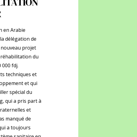
LITATION
R
n en Arabie
la délégation de
u nouveau projet
 réhabilitation du
 000 fdj.
cts techniques et
eloppement et qui
ller spécial du
 qui a pris part à
fraternelles et
 pas manqué de
qui a toujours
stème sanitaire en