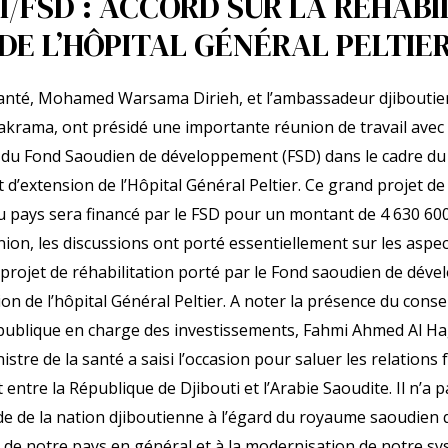
I/FSD : ACCORD SUR LA RÉHABI
DE L’HÔPITAL GÉNÉRAL PELTIE
 santé, Mohamed Warsama Dirieh, et l’ambassadeur djiboutie
krama, ont présidé une importante réunion de travail avec 
e du Fond Saoudien de développement (FSD) dans le cadre d
t d’extension de l’Hôpital Général Peltier. Ce grand projet de
du pays sera financé par le FSD pour un montant de 4 630 600
nion, les discussions ont porté essentiellement sur les aspe
 projet de réhabilitation porté par le Fond saoudien de dév
on de l’hôpital Général Peltier. A noter la présence du consei
publique en charge des investissements, Fahmi Ahmed Al Hag,
nistre de la santé a saisi l’occasion pour saluer les relations 
 entre la République de Djibouti et l’Arabie Saoudite. Il n’a
tude de la nation djiboutienne à l’égard du royaume saoudien 
r de notre pays en général et à la modernisation de notre sy