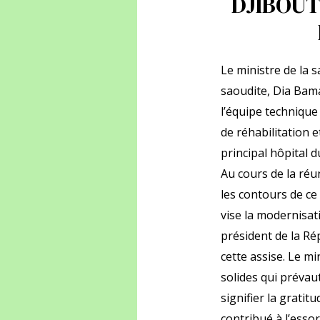
DJIBOUT
Le ministre de la
saoudite, Dia Bama
l’équipe techniqu
de réhabilitation e
principal hôpital 
Au cours de la réu
les contours de ce
vise la modernisati
président de la Ré
cette assise. Le mi
solides qui prévaut
signifier la grati
contribué à l’esso