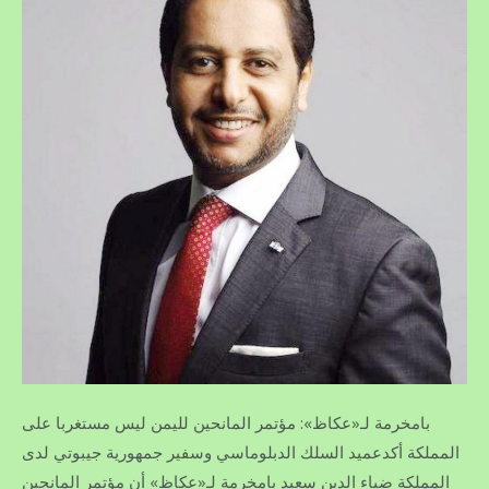
بامخرمة لـ«عكاظ»: مؤتمر المانحين لليمن ليس مستغربا على
المملكة أكدعميد السلك الدبلوماسي وسفير جمهورية جيبوتي لدى
المملكة ضياء الدين سعيد بامخرمة لـ«عكاظ» أن مؤتمر المانحين