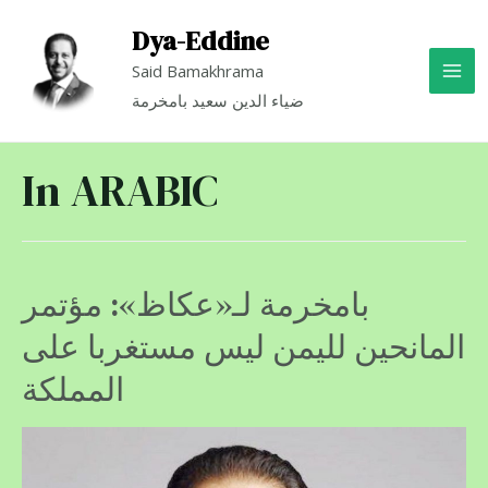
Dya-Eddine
Said Bamakhrama
ضياء الدين سعيد بامخرمة
In ARABIC
بامخرمة لـ«عكاظ»: مؤتمر
المانحين لليمن ليس مستغربا على
المملكة