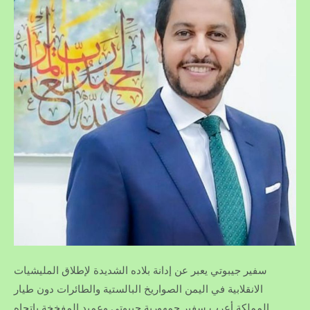
سفير جيبوتي يعبر عن إدانة بلاده الشديدة لإطلاق المليشيات
الانقلابية في اليمن الصواريخ البالستية والطائرات دون طيار
المفخخة باتجاه ‎المملكة أعرب سفير جمهورية جيبوتي وعميد